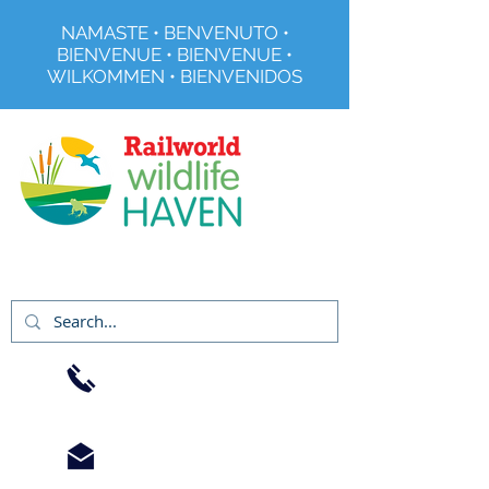
NAMASTE • BENVENUTO •
BIENVENUE • BIENVENUE •
WILKOMMEN • BIENVENIDOS
Organisme de bienfaisance enregistré no
291515
01733
344240
info@railworld.org