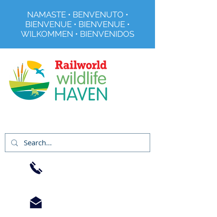
NAMASTE • BENVENUTO •
BIENVENUE • BIENVENUE •
WILKOMMEN • BIENVENIDOS
Organisme de bienfaisance enregistré no
291515
01733
344240
info@railworld.org