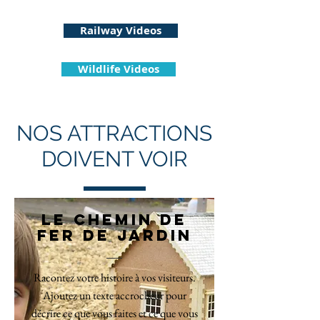
.uk
Railway Videos
Wildlife Videos
NOS ATTRACTIONS
DOIVENT VOIR
LE CHEMIN DE
FER DE JARDIN
Racontez votre histoire à vos visiteurs.
Ajoutez un texte accrocheur pour
décrire ce que vous faites et ce que vous