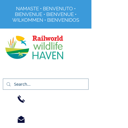
NAMASTE • BENVENUTO •
BIENVENUE • BIENVENUE •
WILKOMMEN • BIENVENIDOS
Organisme de bienfaisance enregistré no
291515
01733
344240
info@railworld.org